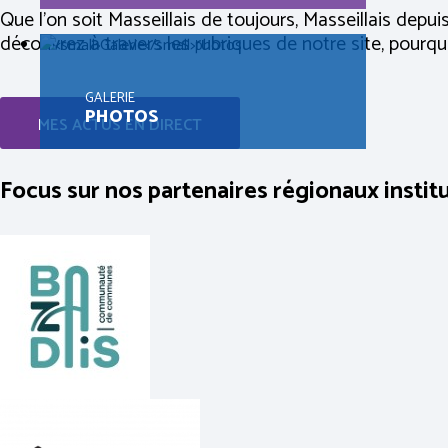
Que l’on soit Masseillais de toujours, Masseillais depu
découvrez à travers les rubriques de notre site, pourquoi
GALERIE
PHOTOS
MES ACTUS EN DIRECT
Focus sur nos partenaires régionaux instit