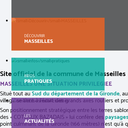
DÉCOUVRIR
MASSEILLES
Site officiel de la commune de Masseilles
INFOS
PRATIQUES
MASSEILLES UNE SITUATION PRIVILEGIEE
Situé tout au
Sud du département de la Gironde
, a
village se tient à l’écart des grands axes routiers et p
Son positionnement stratégique entre les terres sabl
des « COTEAUX BAZADAIS » lui confère des
paysages
LES
ACTUALITÉS
point culminant de la Gironde (166 mètres) n’est qu’à 